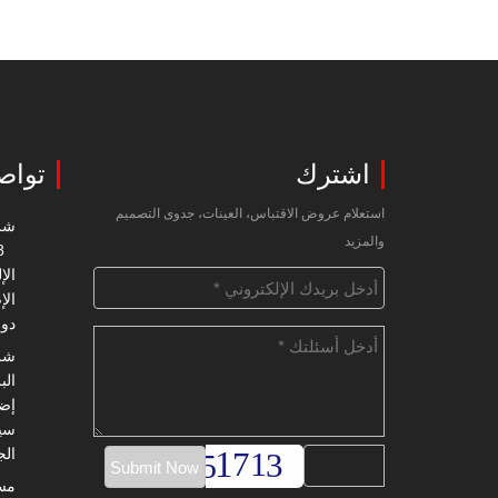
اشترك
تواص
استعلام عروض الاقتباس، العينات، جدوى التصميم
شرك
والمزيد
8
الإ
دون
شرك
الب
الج
مست