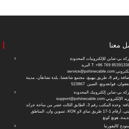
ل معنا
ا
ة بي-شاين للإلكترونيات المحدودة
T: +86 769 8539133
البريد
لكتروني:
service@pshinecable.com
الإضافة رقم 8، طريق بيهينغ، مجتمع شانغشا، بلدة تشانغآن، مدينة
غقوان، قوانغدونغ، الصين. 523867
ة بي-شاين إلكترونيك المحدودة
ريد الإلكتروني:
support@pshinecable.com
إضافة: وحدة المكتب رقم 3، الطابق الثالث عشر من ساحة جراند
سيتي، أرقام 1-17 طريق ساي لاو KOK، تسوين وان، المناطق
ديدة، هونغ كونغ
ودع كاليفورنيا