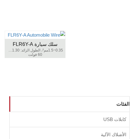
سلك سيارة FLR6Y-A
0.35~1.5مم²، الطول الزائد: 1.30~2.40مم
60 فولت
الفئات
كابلات USB
الأسلاك الآلية