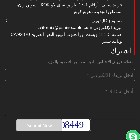
جراند سيتي، أرقام 1-17 طريق ساي لاو KOK، تسوين وان،
المناطق الجديدة، هونغ كونغ
مستودع كاليفورنيا
البريد الإلكتروني:
california@pshinecable.com
إضافة: 181D ويست أورانجثوب أفينيو النص الصريح CA 92870
يونايتد ستيز
اشترك
استعلام عروض الاقتباس، العينات، جدوى التصميم والمزيد