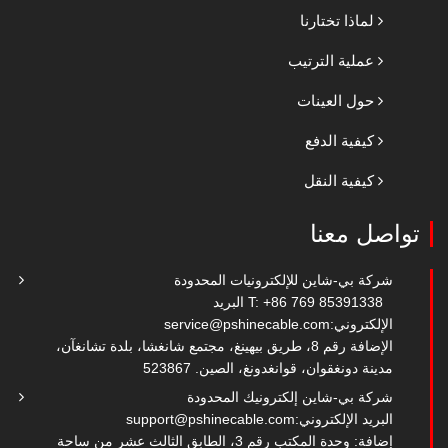
لماذا تختارنا
عملية الترتيب
حول العينات
كيفية الدفع
كيفية النقل
تواصل معنا
شركة بي-شاين للإلكترونيات المحدودة
T: +86 769 85391338
البريد
الإلكتروني:
service@pshinecable.com
الإضافة رقم 8، طريق بيهينغ، مجتمع شانغشا، بلدة تشانغآن،
مدينة دونغقوان، قوانغدونغ، الصين. 523867
شركة بي-شاين إلكترونيك المحدودة
البريد الإلكتروني:
support@pshinecable.com
إضافة: وحدة المكتب رقم 3، الطابق الثالث عشر من ساحة