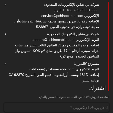
شركة بي-شاين للإلكترونيات المحدودة
T: +86 769 85391338
البريد
الإلكتروني:
service@pshinecable.com
الإضافة رقم 8، طريق بيهينغ، مجتمع شانغشا، بلدة تشانغآن،
مدينة دونغقوان، قوانغدونغ، الصين. 523867
شركة بي-شاين إلكترونيك المحدودة
البريد الإلكتروني:
support@pshinecable.com
إضافة: وحدة المكتب رقم 3، الطابق الثالث عشر من ساحة
جراند سيتي، أرقام 1-17 طريق ساي لاو KOK، تسوين وان،
المناطق الجديدة، هونغ كونغ
مستودع كاليفورنيا
البريد الإلكتروني:
california@pshinecable.com
إضافة: 181D ويست أورانجثوب أفينيو النص الصريح CA 92870
يونايتد ستيز
اشترك
استعلام عروض الاقتباس، العينات، جدوى التصميم والمزيد