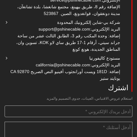
الإلكتروني:
service@pshinecable.com
الإضافة رقم 8، طريق بيهينغ، مجتمع شانغشا، بلدة تشانغآن،
مدينة دونغقوان، قوانغدونغ، الصين. 523867
شركة بي-شاين إلكترونيك المحدودة
البريد الإلكتروني:
support@pshinecable.com
إضافة: وحدة المكتب رقم 3، الطابق الثالث عشر من ساحة
جراند سيتي، أرقام 1-17 طريق ساي لاو KOK، تسوين وان،
المناطق الجديدة، هونغ كونغ
مستودع كاليفورنيا
البريد الإلكتروني:
california@pshinecable.com
إضافة: 181D ويست أورانجثوب أفينيو النص الصريح CA 92870
يونايتد ستيز
اشترك
استعلام عروض الاقتباس، العينات، جدوى التصميم والمزيد