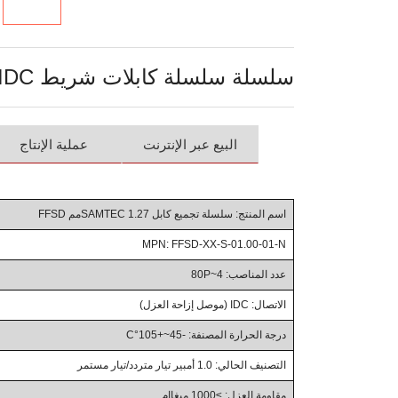
سلسلة سلسلة كابلات شريط IDC بزاوية 1.27 مم (0.05") من سلسلة FFSD
البيع عبر الإنترنت
عملية الإنتاج
اسم المنتج: سلسلة تجميع كابل SAMTEC 1.27مم FFSD
MPN: FFSD-XX-S-01.00-01-N
عدد المناصب: 4~80P
الاتصال: IDC (موصل إزاحة العزل)
درجة الحرارة المصنفة: -45~+105°C
التصنيف الحالي: 1.0 أمبير تيار متردد/تيار مستمر
مقاومة العزل: ≥1000 ميغاإم