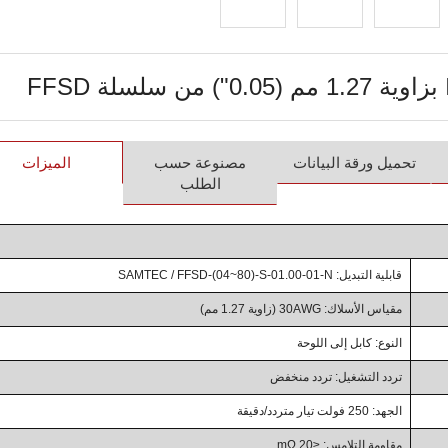
تحميل ورقة البيانات
مصنوعة حسب
الميزات
الطلب
قابلية التبديل: SAMTEC / FFSD-(04~80)-S-01.00-01-N
مقياس الأسلاك: 30AWG (زاوية 1.27 مم)
النوع: كابل إلى اللوحة
تردد التشغيل: تردد منخفض
الجهد: 250 فولت تيار متردد/دقيقة
مقاومة التلامس: ≤20 mΩ