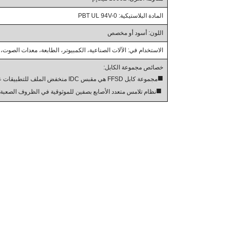
المادة البلاستيكية: PBT UL 94V-0
اللون: أسود أو مخصص
الاستخدام في: الآلات الصناعية، الكمبيوتر، الطابعة، معدات الصوت، 
خصائص مجموعة الكابل:
■
مجموعة كابل FFSD هي مقبس IDC منخفض الملف للتطبيقات عالية الموثوقية
■
نظام تلامس متعدد الأصابع بصفين للموثوقية في الظروف الصعبة