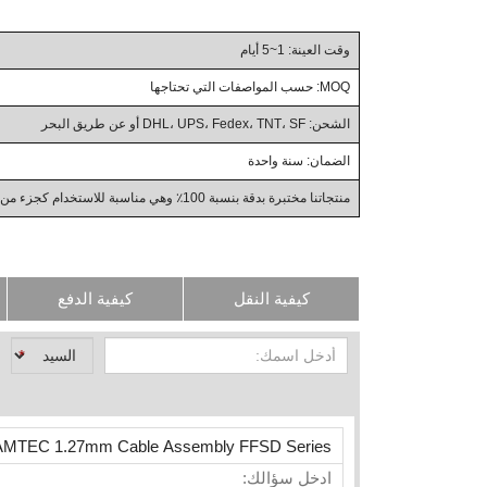
وقت العينة: 1~5 أيام
MOQ: حسب المواصفات التي تحتاجها
الشحن: DHL، UPS، Fedex، TNT، SF أو عن طريق البحر
الضمان: سنة واحدة
منتجاتنا مختبرة بدقة بنسبة 100٪ وهي مناسبة للاستخدام كجزء من المنتجات الصناعية، والأعمال بين الشركات، والجملة
كيفية النقل
كيفية الدفع
*