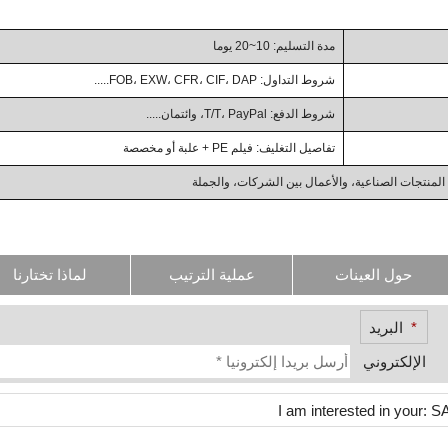
مدة التسليم: 10~20 يوما
شروط التداول: FOB، EXW، CFR، CIF، DAP.....
شروط الدفع: T/T، PayPal، وائتمان.....
تفاصيل التغليف: فيلم PE + علبة أو مخصصة
حول العينات
عملية الترتيب
لماذا تختارنا
*
البريد
الإلكتروني