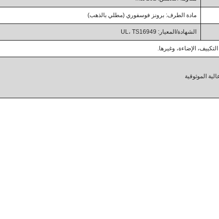
مادة الطرف: برونز فوسفوري (مطلي بالذهب)
الشهادة/المعيار: UL، TS16949
التكييف، الإضاءة، وغيرها.