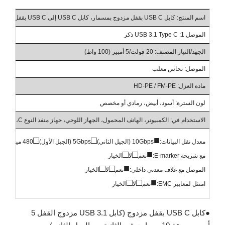
اسم المنتج: كابل USB C بقفل مزدوج بمسمار، كابل USB C إلى USB C بقفل برغي مزدوج
الموصل 1: USB 3.1 Type C ذكر
الجهد/التيار المصنف: 20 فولت/5 أمبير (100 واط)
الموصل: نحاس معلب
مادة العزل: HD-PE / FM-PE
لون السترة: أسود، أبيض، رمادي أو مخصص
الاستخدام في: الكمبيوتر، الهاتف المحمول، الجهاز اللوحي، جهاز منفذ النوع C، وغيرها.
□
□
■
معدل نقل البيانات:
10Gbps (الجيل الثاني)
5Gbps (الجيل الأول)
480 ميجابت في الثانية
□
□
■
مع شريحة E-marker:
نعم
لا
الخيار
□
□
■
الموصل مع غلاف معدني داخلي:
نعم
لا
الخيار
□
□
■
امتثل لمعايير EMC:
نعم
لا
الخيار
●
كابل USB C بقفل مزدوج (كابل USB 3.1 مزدوج القفل 5