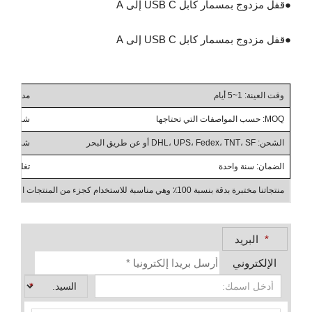
●
قفل مزدوج بمسمار كابل USB C إلى A
●
قفل مزدوج بمسمار كابل USB C إلى A
وقت العينة: 1~5 أيام
مدة التسليم: 10~
MOQ: حسب المواصفات التي تحتاجها
شروط التداول: ، CIF، DAP
الشحن: DHL، UPS، Fedex، TNT، SF أو عن طريق البحر
شروط الدفع: T/T، PayPal،
الضمان: سنة واحدة
تغليف التغليف الإضاف
منتجاتنا مختبرة بدقة بنسبة 100٪ وهي مناسبة للاستخدام كجزء من المنتجات الصناعية، والأعمال بين الشركات، والجملة
*
البريد
الإلكتروني
*