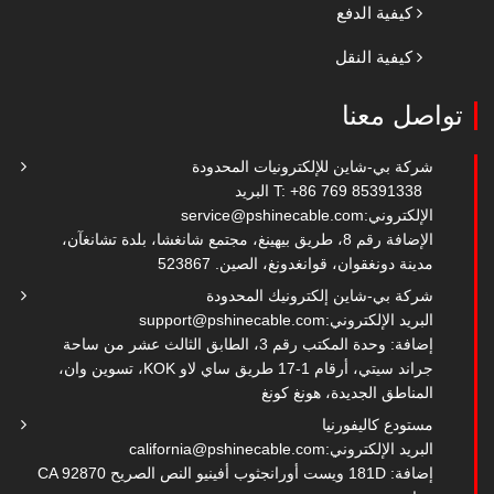
كيفية الدفع
كيفية النقل
تواصل معنا
شركة بي-شاين للإلكترونيات المحدودة
T: +86 769 85391338
البريد
الإلكتروني:
service@pshinecable.com
الإضافة رقم 8، طريق بيهينغ، مجتمع شانغشا، بلدة تشانغآن،
مدينة دونغقوان، قوانغدونغ، الصين. 523867
شركة بي-شاين إلكترونيك المحدودة
البريد الإلكتروني:
support@pshinecable.com
إضافة: وحدة المكتب رقم 3، الطابق الثالث عشر من ساحة
جراند سيتي، أرقام 1-17 طريق ساي لاو KOK، تسوين وان،
المناطق الجديدة، هونغ كونغ
مستودع كاليفورنيا
البريد الإلكتروني:
california@pshinecable.com
إضافة: 181D ويست أورانجثوب أفينيو النص الصريح CA 92870