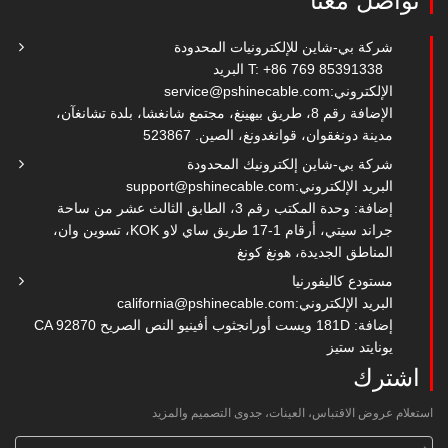
تواصل معنا
شركة بي-شاين للإلكترونيات المحدودة
T: +86 769 85391338
البريد
الإلكتروني:
service@pshinecable.com
الإضافة رقم 8، طريق بيهينغ، مجتمع شانغشا، بلدة تشانغآن،
مدينة دونغقوان، قوانغدونغ، الصين. 523867
شركة بي-شاين إلكترونيك المحدودة
البريد الإلكتروني:
support@pshinecable.com
إضافة: وحدة المكتب رقم 3، الطابق الثالث عشر من ساحة
جراند سيتي، أرقام 1-17 طريق ساي لاو KOK، تسوين وان،
المناطق الجديدة، هونغ كونغ
مستودع كاليفورنيا
البريد الإلكتروني:
california@pshinecable.com
إضافة: 181D ويست أورانجثوب أفينيو النص الصريح CA 92870
يونايتد ستيز
اشترك
استعلام عروض الاقتباس، العينات، جدوى التصميم والمزيد