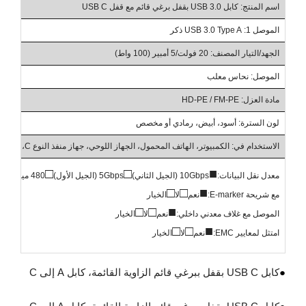
اسم المنتج: كابل USB 3.0 بقفل برغي قائم مع قفل USB C
الموصل 1: USB 3.0 Type A ذكر
الجهد/التيار المصنف: 20 فولت/5 أمبير (100 واط)
الموصل: نحاس معلب
مادة العزل: HD-PE / FM-PE
لون السترة: أسود، أبيض، رمادي أو مخصص
الاستخدام في: الكمبيوتر، الهاتف المحمول، الجهاز اللوحي، جهاز منفذ النوع C، وغيرها.
□
□
■
معدل نقل البيانات:
10Gbps (الجيل الثاني)
5Gbps (الجيل الأول)
480 ميجابت في الثانية
□
□
■
مع شريحة E-marker:
نعم
لا
الخيار
□
□
■
الموصل مع غلاف معدني داخلي:
نعم
لا
الخيار
□
□
■
امتثل لمعايير EMC:
نعم
لا
الخيار
●
كابل USB C بقفل ببرغي قائم الزاوية القائمة، كابل A إلى C