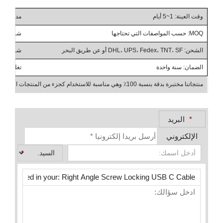
وقت العينة: 1~5 أيام
مدة التسليم: 10~
MOQ: حسب المواصفات التي تحتاجها
شروط التداول: ، CIF، DAP
الشحن: DHL، UPS، Fedex، TNT، SF أو عن طريق البحر
شروط الدفع: T/T، PayPal،
الضمان: سنة واحدة
تغليف التغليف الإضاف
منتجاتنا مختبرة بدقة بنسبة 100٪ وهي مناسبة للاستخدام كجزء من المنتجات الصناعية، والأعمال بين الشركات، والجملة
*
البريد
الإلكتروني
*