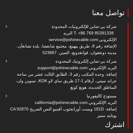
تواصل معنا
شركة بي-شاين للإلكترونيات المحدودة
T: +86 769 85391338
البريد
الإلكتروني:
service@pshinecable.com
الإضافة رقم 8، طريق بيهينغ، مجتمع شانغشا، بلدة تشانغآن،
مدينة دونغقوان، قوانغدونغ، الصين. 523867
شركة بي-شاين إلكترونيك المحدودة
البريد الإلكتروني:
support@pshinecable.com
إضافة: وحدة المكتب رقم 3، الطابق الثالث عشر من ساحة
جراند سيتي، أرقام 1-17 طريق ساي لاو KOK، تسوين وان،
المناطق الجديدة، هونغ كونغ
مستودع كاليفورنيا
البريد الإلكتروني:
california@pshinecable.com
إضافة: 181D ويست أورانجثوب أفينيو النص الصريح CA 92870
يونايتد ستيز
اشترك