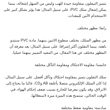
يتميز التيفلون بمقاومة جيدة للهب وليس من السهل إشعاله، بينما
يمكن إشعال سلك PVC. على سبيل المثال: هذا يؤثر بشكل كبير على
الاستخدام الآمن للمعدات.
رابعا: مظهر مختلف
من مظهر السلك، يختلف سطوع الاثنين بينهما. مادة PVC ستبدو
باهتة، بينما التفلون أكثر إشراقا. على سبيل المثال: بعد معرفة أن
المظهر مختلف عن هذا المقال، من المفيد التمييز بينهما عمليا.
خامسا: مقاومة الاحتكاك ومقاومة التآكل مختلفة
سلك التفلون يتميز بمقاومة احتكاك وتآكل أفضل. على سبيل المثال،
إذا كان السلك الإلكتروني متصلا بأغلفة AB وCD، غالبا ما يحتاج إلى
الانزلاق، وقد يكون معرضا للخارج بسبب ضعف إحكام الهواء. في
الوقت الحالي، ستمنح هذه الميزة ميزة لاستغلالها.
سادسة: مقاومة ضغط مختلفة