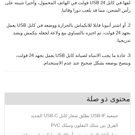
لفها في كابل USB 24 فولت في الهاتف المحمول، وأخيرا تثبيته على
رأس الشحن، مما قد يلعب دورا وقائيا.
2. أو اشتر أنبوبا قابلا للانكماش بالحرارة ووضعه في كابل USB يعمل
بجهد 24 فولت، ثم اخبزه بالتساوي مع ولاعة لجعله ينكمش ويشد
تدريجيا.
3. عادة ما يجب الانتباه لصيانة كابل USB يعمل بجهد 24 فولت،
وينصح بوضعه بشكل صحيح عند عدم الاستخدام.
محتوى ذو صلة
جمعية USB-IF تطلق شعار كابل USB-C الجديد
الفرق بين سلك التفلون وسلك PVC
حول آفاق التطبيق ودور أسلاك السيليكون في صناعة