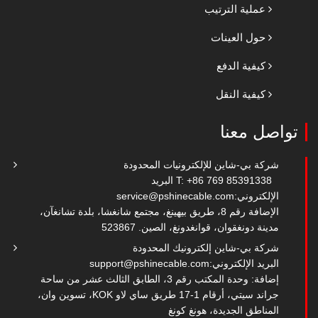
عملية الترتيب
حول العينات
كيفية الدفع
كيفية النقل
تواصل معنا
شركة بي-شاين للإلكترونيات المحدودة
T: +86 769 85391338
البريد
الإلكتروني:
service@pshinecable.com
الإضافة رقم 8، طريق بيهينغ، مجتمع شانغشا، بلدة تشانغآن،
مدينة دونغقوان، قوانغدونغ، الصين. 523867
شركة بي-شاين إلكترونيك المحدودة
البريد الإلكتروني:
support@pshinecable.com
إضافة: وحدة المكتب رقم 3، الطابق الثالث عشر من ساحة
جراند سيتي، أرقام 1-17 طريق ساي لاو KOK، تسوين وان،
المناطق الجديدة، هونغ كونغ