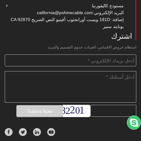
مستودع كاليفورنيا
البريد الإلكتروني:
california@pshinecable.com
إضافة: 181D ويست أورانجثوب أفينيو النص الصريح CA 92870
يونايتد ستيز
اشترك
استعلام عروض الاقتباس، العينات، جدوى التصميم والمزيد