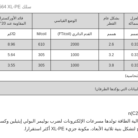
سلك UL3564 XL-PE
لعزل
بشكل عام
قائد الأوركسترا
الوضع القياسي
سماكة
القطر
المقاومة عند 20°C
ممم
هممم
القدم الدائري (FT/coil)
M/coil
Ω/كم
8.96
610
2000
2.6
0.3
5.64
305
1000
3.2
0.3
3.55
305
1000
3.8
0.3
لنحاسية)
بيانات التي يؤكدها الطرفان!
لية الطاقة تولدها مسرعات الإلكترونات لضرب بوليمر البولي إيثيلين وكس
لاثية الأبعاد، مكونة جزيء XL-PE أكثر استقرارا.