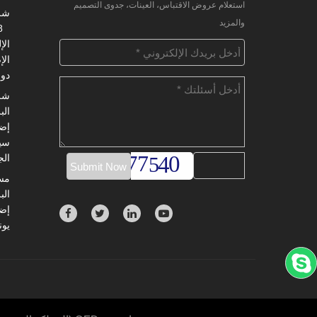
استعلام عروض الاقتباس، العينات، جدوى التصميم
شرك
والمزيد
8
الإ
دون
شرك
الب
الج
مست
الب
يون