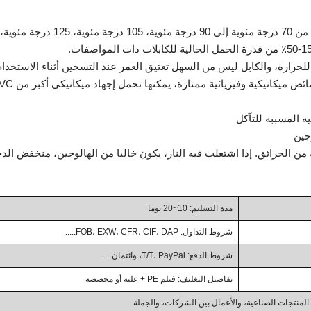
3. مقاومة التآكل: البنية الجزيئية ثلاثية الأبعاد تتمتع بخصائص ميكانيكية وفيزيائ
 من الحرائق. إذا اشتعلت فيه النار، يكون خاليا من الهالوجين، منخفض الد
مدة التسليم: 10~20 يوما
شروط التداول: FOB، EXW، CFR، CIF، DAP.....
شروط الدفع: T/T، PayPal، وائتمان.....
تفاصيل التغليف: فيلم PE + علبة أو مخصصة