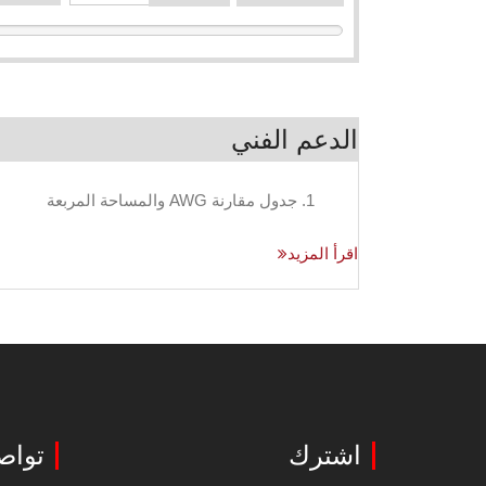
الدعم الفني
1. جدول مقارنة AWG والمساحة المربعة
اقرأ المزيد
اشترك
تواص