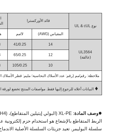
ا
قائد الأوركسترا
ال
نوع UL & cUL
المقياس (AWG)
لا/مم
ه
3
41/0.25
14
UL3564
3
65/0.25
12
(عالقة)
3
105/0.25
10
ملاحظة: رقم/مم (رقم: عدد الأسلاك النحاسية؛ مليم: قطر الأسلاك ا
♦
البيانات أعلاه للرجوع إليها فقط. مواصفات المنتج تخضع لورقة ال
●
وصف المادة
: XL-PE (البولي إيثيلين المتقاطع)، (C2H4)n
الربط المتقاطع بالإشعاع هو استخدام حزم إلكترونية عا
سلسلة البوليمر. تعيد جزيئات السلسلة الأصلية الاندماج لتشكل بنية ث