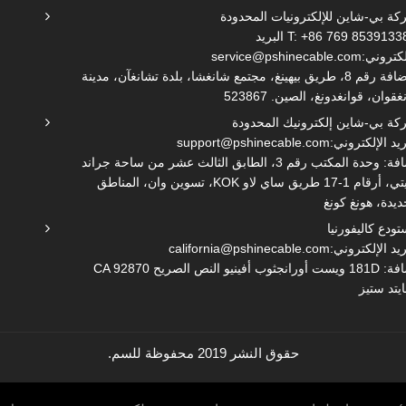
ة بي-شاين للإلكترونيات المحدودة
T: +86 769 8539133
البريد
لكتروني:
service@pshinecable.com
الإضافة رقم 8، طريق بيهينغ، مجتمع شانغشا، بلدة تشانغآن، مدينة
غقوان، قوانغدونغ، الصين. 523867
ة بي-شاين إلكترونيك المحدودة
ريد الإلكتروني:
support@pshinecable.com
إضافة: وحدة المكتب رقم 3، الطابق الثالث عشر من ساحة جراند
سيتي، أرقام 1-17 طريق ساي لاو KOK، تسوين وان، المناطق
ديدة، هونغ كونغ
ودع كاليفورنيا
ريد الإلكتروني:
california@pshinecable.com
إضافة: 181D ويست أورانجثوب أفينيو النص الصريح CA 92870
ايتد ستيز
حقوق النشر 2019 محفوظة للسم.