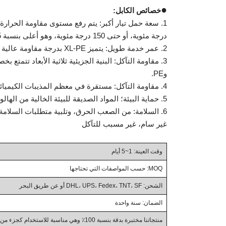
●
خصائص الكابل:
درجة مئوية، أو حتى 150 درجة مئوية، وهو أعلى بنسبة 15-50٪ من قدرة الحمل الحالية للكابلات ذات المواصفات.
2. عمر خدمة طويل: يتميز XL-PE بدرجة مقاومة عالية للحرارة، والكابل ليس من السهل تعتيق العمر عند التسخين أثناء الاستخدام.
وPE.
4. مقاومة التآكل: مستقرة في معظم المذيبات الكيميائية المسببة للتآكل
5. حماية البيئة؛ المواد الصديقة للبيئة الخالية من الهالوجين
6. السلامة: من الصعب الحرق، وتلبية متطلبات السلامة
غير سام، غير مسبب للتآكل
وقت العينة: 1~5 أيام
MOQ: حسب المواصفات التي تحتاجها
الشحن: DHL، UPS، Fedex، TNT، SF أو عن طريق البحر
الضمان: سنة واحدة
منتجاتنا مختبرة بدقة بنسبة 100٪ وهي مناسبة للاستخدام كجزء من المنتجات الصناعية، والأعمال بين الشركات، والجملة