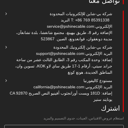
تواصل معنا
شركة بي-شاين للإلكترونيات المحدودة
T: +86 769 85391338
البريد
الإلكتروني:
service@pshinecable.com
الإضافة رقم 8، طريق بيهينغ، مجتمع شانغشا، بلدة تشانغآن،
مدينة دونغقوان، قوانغدونغ، الصين. 523867
شركة بي-شاين إلكترونيك المحدودة
البريد الإلكتروني:
support@pshinecable.com
إضافة: وحدة المكتب رقم 3، الطابق الثالث عشر من ساحة
جراند سيتي، أرقام 1-17 طريق ساي لاو KOK، تسوين وان،
المناطق الجديدة، هونغ كونغ
مستودع كاليفورنيا
البريد الإلكتروني:
california@pshinecable.com
إضافة: 181D ويست أورانجثوب أفينيو النص الصريح CA 92870
يونايتد ستيز
اشترك
استعلام عروض الاقتباس، العينات، جدوى التصميم والمزيد