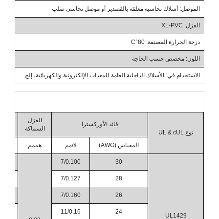
الموصل: أسلاك نحاسية معلقة بالقصدير أو موصل نحاسي صلب
عمل
العزل: XL-PVC
درجة ال
درجة الحرارة المصنفة: 80°C
الجهد
اللون: مخصص حسب الحاجة
الشهادة/
الاستخدام في: الأسلاك الداخلية العامة للمعدات الإلكترونية والكهربائية، إلخ.
العزل
بشكل
قائد الأوركسترا
السماكة
ال
نوع UL & cUL
المقياس (AWG)
لا/مم
هممم
هم
80
7/0.100
30
90
7/0.127
28
00
7/0.160
26
10
11/0.16
24
UL1429