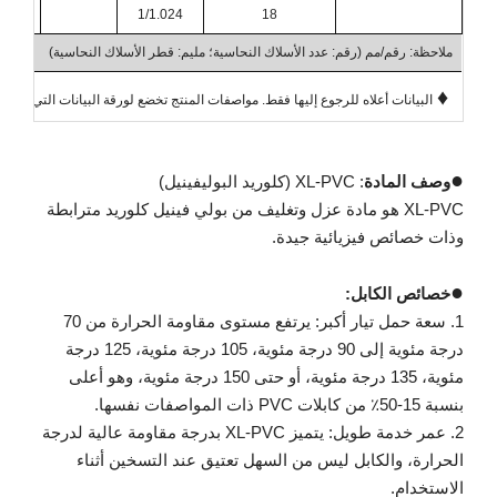
55
1/1.024
18
ملاحظة: رقم/مم (رقم: عدد الأسلاك النحاسية؛ مليم: قطر الأسلاك النحاسية)
♦
البيانات أعلاه للرجوع إليها فقط. مواصفات المنتج تخضع لورقة البيانات التي يؤكده
●
وصف المادة
: XL-PVC (كلوريد البوليفينيل)
XL-PVC هو مادة عزل وتغليف من بولي فينيل كلوريد مترابطة
وذات خصائص فيزيائية جيدة.
●
خصائص الكابل:
1. سعة حمل تيار أكبر: يرتفع مستوى مقاومة الحرارة من 70
درجة مئوية إلى 90 درجة مئوية، 105 درجة مئوية، 125 درجة
مئوية، 135 درجة مئوية، أو حتى 150 درجة مئوية، وهو أعلى
بنسبة 15-50٪ من كابلات PVC ذات المواصفات نفسها.
2. عمر خدمة طويل: يتميز XL-PVC بدرجة مقاومة عالية لدرجة
الحرارة، والكابل ليس من السهل تعتيق عند التسخين أثناء
الاستخدام.