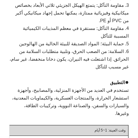
3. مقاومة التآكل: يتمتع الهيكل الجزيئي ثلاثي الأبعاد بخصائص
ميكانيكية وفيزيائية ممتازة، يمكنها تحمل إجهاد ميكانيكي أكبر
من PVC أو PE.
4. مقاومة التآكل: مستقرة في معظم المذيبات الكيميائية
المسببة للتآكل
5. حماية البيئة؛ المواد الصديقة للبيئة الخالية من الهالوجين
6. السلامة: من الصعب الحرق، وتلبية متطلبات السلامة من
الحرائق. إذا اشتعلت فيه النيران، يكون دخانا منخفضا، غير سام،
غير مسبب للتآكل
●
التطبيق
تستخدم في العديد من الأجهزة المنزلية، والمصابيح، وأجهزة
استشعار الحرارة، والمنتجات العسكرية، والكيماويات المعدنية،
والسيارات والسفن، والصناعة النووية، وتركيبات الطاقة،
وغيرها.
وقت العينة: 1~5 أيام