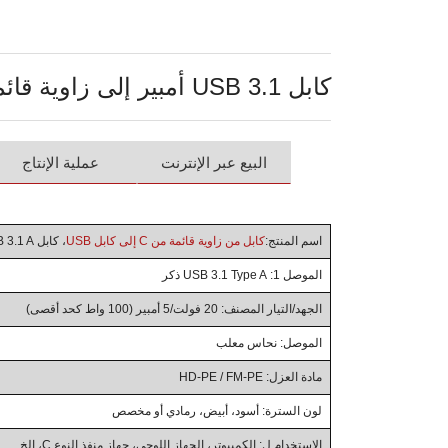
كابل USB 3.1 أمبير إلى زاوية قائمة C الجيل الثاني
البيع عبر الإنترنت
عملية الإنتاج
اسم المنتج:
كابل من زاوية قائمة من C إلى كابل USB
، كابل USB 3.1 A إلى زاوية قائمة C الجيل الثاني
الموصل 1: USB 3.1 Type A ذكر
الجهد/التيار المصنف: 20 فولت/5 أمبير (100 واط كحد أقصى)
الموصل: نحاس معلب
مادة العزل: HD-PE / FM-PE
لون السترة: أسود، أبيض، رمادي أو مخصص
الاستخدام ل: الكمبيوتر، الجهاز اللوحي، جهاز منفذ النوع C، إلخ.