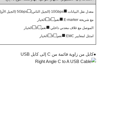
□
■
معدل نقل البيانات:
10Gbps (الجيل الثاني)
5Gbps (الجيل الأول)
□
□
■
مع شريحة E-marker:
نعم
لا
الخيار
□
□
■
الموصل مع غلاف معدني داخلي:
نعم
لا
الخيار
□
□
■
امتثل لمعايير EMC:
نعم
لا
الخيار
●
كابل من زاوية قائمة من C إلى كابل USB