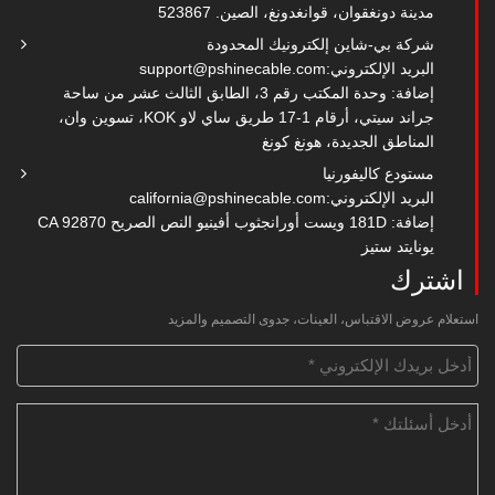
مدينة دونغقوان، قوانغدونغ، الصين. 523867
شركة بي-شاين إلكترونيك المحدودة
البريد الإلكتروني:
support@pshinecable.com
إضافة: وحدة المكتب رقم 3، الطابق الثالث عشر من ساحة
جراند سيتي، أرقام 1-17 طريق ساي لاو KOK، تسوين وان،
المناطق الجديدة، هونغ كونغ
مستودع كاليفورنيا
البريد الإلكتروني:
california@pshinecable.com
إضافة: 181D ويست أورانجثوب أفينيو النص الصريح CA 92870
يونايتد ستيز
اشترك
استعلام عروض الاقتباس، العينات، جدوى التصميم والمزيد