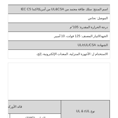
اسم المنتج: سلك طاقة معتمد من UL&CSA من أمريكا/كندا IEC C5
الموصل: نحاس
درجة الحرارة المقدرة: 105°م
الجهد/التيار المصنف: 125 فولت، 10 أمبير
الشهادة: UL/cUL/CSA
الاستخدام ل: الأجهزة المنزلية، المعدات الإلكترونية، إلخ،
قائد الأوركسترا
نوع UL & cUL
القياس (AWG)