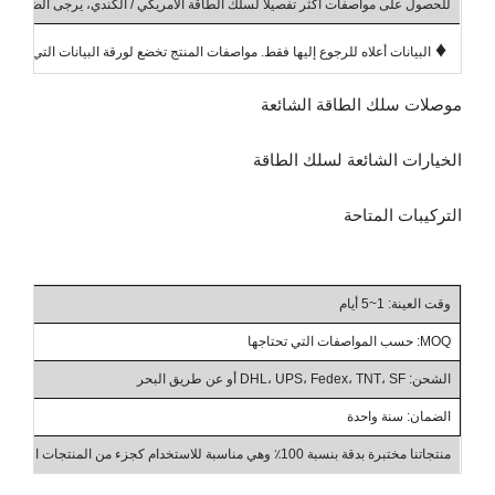
للحصول على مواصفات أكثر تفصيلا لسلك الطاقة الأمريكي / الكندي، يرجى الضغط عل
♦
البيانات أعلاه للرجوع إليها فقط. مواصفات المنتج تخضع لورقة البيانات التي يؤكده
موصلات سلك الطاقة الشائعة
الخيارات الشائعة لسلك الطاقة
التركيبات المتاحة
وقت العينة: 1~5 أيام
MOQ: حسب المواصفات التي تحتاجها
الشحن: DHL، UPS، Fedex، TNT، SF أو عن طريق البحر
الضمان: سنة واحدة
منتجاتنا مختبرة بدقة بنسبة 100٪ وهي مناسبة للاستخدام كجزء من المنتجات الصناعية، والأعمال بين الشركات، والجملة