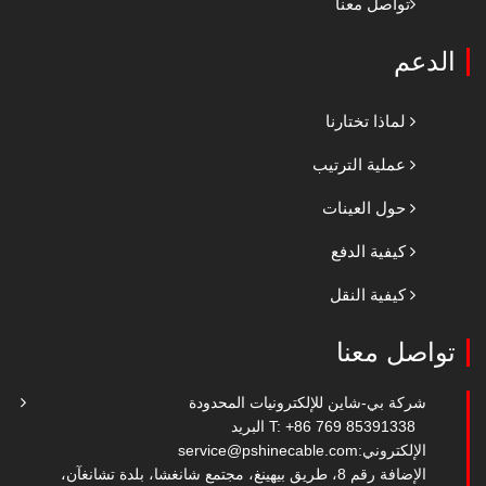
تواصل معنا
الدعم
لماذا تختارنا
عملية الترتيب
حول العينات
كيفية الدفع
كيفية النقل
تواصل معنا
شركة بي-شاين للإلكترونيات المحدودة
T: +86 769 85391338
البريد
الإلكتروني:
service@pshinecable.com
الإضافة رقم 8، طريق بيهينغ، مجتمع شانغشا، بلدة تشانغآن،