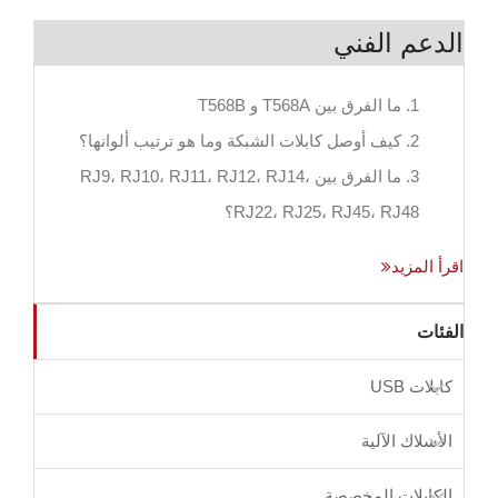
الدعم الفني
1. ما الفرق بين T568A و T568B
2. كيف أوصل كابلات الشبكة وما هو ترتيب ألوانها؟
3. ما الفرق بين RJ9، RJ10، RJ11، RJ12، RJ14،
RJ22، RJ25، RJ45، RJ48؟
اقرأ المزيد
الفئات
كابلات USB
الأسلاك الآلية
الكابلات المخصصة