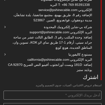
T: +86 769 85391338
البريد
الإلكتروني:
service@pshinecable.com
الإضافة رقم 8، طريق بيهينغ، مجتمع شانغشا، بلدة تشانغآن،
مدينة دونغقوان، قوانغدونغ، الصين. 523867
شركة بي-شاين إلكترونيك المحدودة
البريد الإلكتروني:
support@pshinecable.com
إضافة: وحدة المكتب رقم 3، الطابق الثالث عشر من ساحة
جراند سيتي، أرقام 1-17 طريق ساي لاو KOK، تسوين وان،
المناطق الجديدة، هونغ كونغ
مستودع كاليفورنيا
البريد الإلكتروني:
california@pshinecable.com
إضافة: 181D ويست أورانجثوب أفينيو النص الصريح CA 92870
يونايتد ستيز
اشترك
استعلام عروض الاقتباس، العينات، جدوى التصميم والمزيد