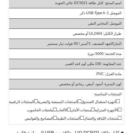
اسم المنتج: كابل طاقة DC5021 عالي الجودة
الموصل 1: USB Type A ذكر
الموصل: النحاس النقي
طراز الكابل: UL2464 أو مخصص
التيار/الجهد المصنف: 5 أمبير / 30 فولت تيار مستمر
مدة الخدمة: 5000 دورة
عند المقاومة: 100 مللي أوم كحد أقصى
مادة العزل: PVC
لون السترة: أسود، أبيض، رمادي أو مخصص
المنتجات المناسبة:
□
□
□
□
أجهزة استقبال الصندوق
المنتجات السمعية والبصرية
المنتجات الرقمية
منتج
□
□
□
□
الأجهزة المنزلية
منتجات الأمان
الألعاب
ملحقات الحاسوب
□
□
□
منتجات اللياقة والجمال
المنتجات الطبية
المصابيح والفوانيس
◆ كابل طاقة DC5021 (كابل طاقة من USB إلى زاوية قائمة