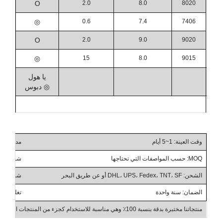
O
2.0
8.0
8020
◎
0.6
7.4
7406
O
2.0
9.0
9020
◎
15
8.0
9015
يا هول
◎ دبوس
وقت العينة: 1~5 أيام
مدة التسليم: 10~
MOQ: حسب المواصفات التي تحتاجها
شروط التداول: ، CIF، DAP
الشحن: DHL، UPS، Fedex، TNT، SF أو عن طريق البحر
شروط الدفع: T/T، PayPal،
الضمان: سنة واحدة
تغليف التغليف الإضاف
منتجاتنا مختبرة بدقة بنسبة 100٪ وهي مناسبة للاستخدام كجزء من المنتجات الصناعية، والأعمال بين الشركات، والجملة