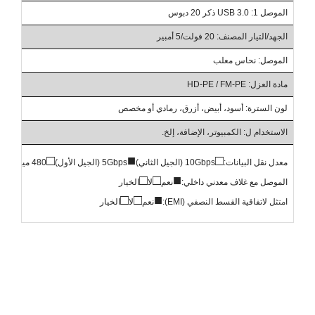
الموصل 1: USB 3.0 ذكر 20 دبوس
الجهد/التيار المصنف: 20 فولت/5 أمبير
الموصل: نحاس معلب
مادة العزل: HD-PE / FM-PE
لون السترة: أسود، أبيض، أزرق، رمادي أو مخصص
الاستخدام ل: الكمبيوتر، الإضافة، إلخ.
□
■
□
معدل نقل البيانات:
10Gbps (الجيل الثاني)
5Gbps (الجيل الأول)
480 ميجابت في الثانية
□
□
■
الموصل مع غلاف معدني داخلي:
نعم
لا
الخيار
□
□
■
امتثل لاتفاقية القسط النصفي (EMI):
نعم
لا
الخيار