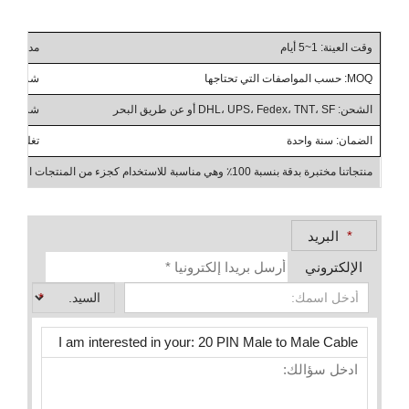
وقت العينة: 1~5 أيام
مدة التسليم: 10~
MOQ: حسب المواصفات التي تحتاجها
شروط التداول: ، CIF، DAP
الشحن: DHL، UPS، Fedex، TNT، SF أو عن طريق البحر
شروط الدفع: T/T، PayPal،
الضمان: سنة واحدة
تغليف التغليف الإضاف
منتجاتنا مختبرة بدقة بنسبة 100٪ وهي مناسبة للاستخدام كجزء من المنتجات الصناعية، والأعمال بين الشركات، والجملة
*
البريد
الإلكتروني
*