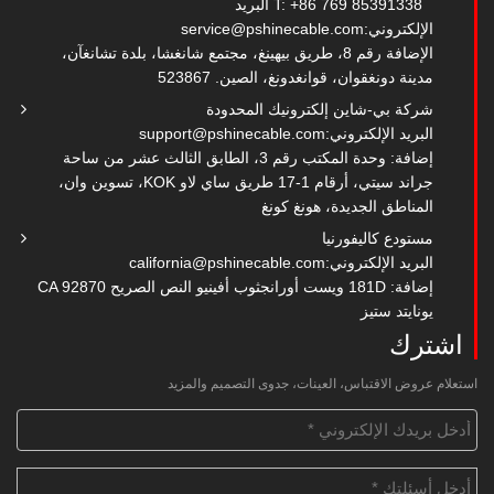
T: +86 769 85391338
البريد
الإلكتروني:
service@pshinecable.com
الإضافة رقم 8، طريق بيهينغ، مجتمع شانغشا، بلدة تشانغآن،
مدينة دونغقوان، قوانغدونغ، الصين. 523867
شركة بي-شاين إلكترونيك المحدودة
البريد الإلكتروني:
support@pshinecable.com
إضافة: وحدة المكتب رقم 3، الطابق الثالث عشر من ساحة
جراند سيتي، أرقام 1-17 طريق ساي لاو KOK، تسوين وان،
المناطق الجديدة، هونغ كونغ
مستودع كاليفورنيا
البريد الإلكتروني:
california@pshinecable.com
إضافة: 181D ويست أورانجثوب أفينيو النص الصريح CA 92870
يونايتد ستيز
اشترك
استعلام عروض الاقتباس، العينات، جدوى التصميم والمزيد